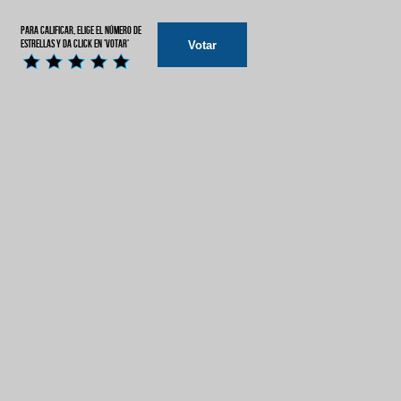
Para calificar, elige el número de
estrellas y da click en 'Votar'