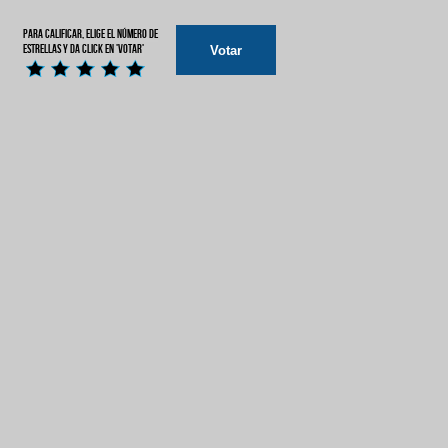
Para calificar, elige el número de
estrellas y da click en 'Votar'